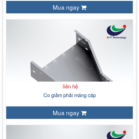
Mua ngay
liên hệ
- Sắt tấm tráng kẽm ( JIS 3302) - Sắt tấm đen ( cán nóng,
cán nguội) - Thép tấm không gỉ SS304, SS316
- Bề mặt tự nhiên của vật liệu đối với sản
phẩm tôn tráng kẽm, thép không gỉ - Mạ nhúng nóng - Sơn tĩnh
điện
- 120 mm - 150 mm - 200 mm - 300 mm
liên hệ
Co giảm phải máng cáp
Mua ngay