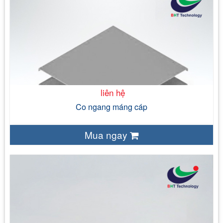
liên hệ
Sắt tấm tráng kẽm ( JIS 3302) Sắt tấm đen ( cán nóng,
cán nguội) Thép tấm không gỉ SS304, SS316
Bề mặt tự nhiên của vật liệu đối với sản
phẩm tôn tráng kẽm, thép không gỉ Mạ nhúng nóng Sơn tĩnh điện
120 mm - 150 mm - 200 mm - 300 mm
liên hệ
Co ngang máng cáp
Mua ngay
liên hệ