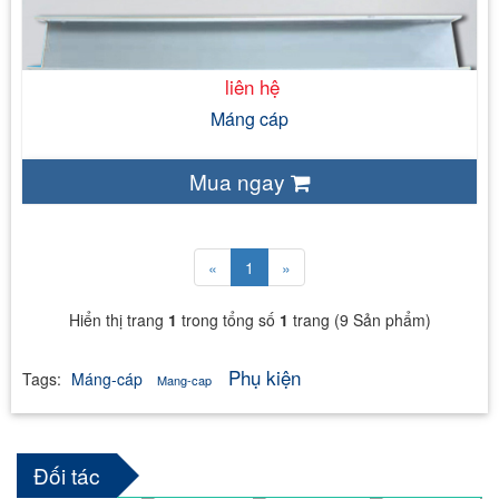
liên hệ
Máng cáp
Mua ngay
«
1
»
Hiển thị trang
1
trong tổng số
1
trang (
9
Sản phẩm)
Phụ kiện
Tags:
Máng-cáp
Mang-cap
Đối tác