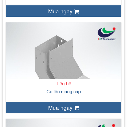
Mua ngay
liên hệ
Sắt tấm tráng kẽm ( JIS 3302) Sắt tấm đen ( cán nóng,
cán nguội) Thép tấm không gỉ SS304, SS316
Bề mặt tự nhiên của vật liệu đối với sản
phẩm tôn tráng kẽm, thép không gỉ. Mạ nhúng nóng. Sơn tĩnh điện
- 120 mm - 150 mm - 200 mm - 300 mm
liên hệ
Co lên máng cáp
Mua ngay