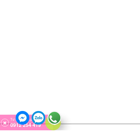
Phú Yên
/
Phone/fax: (0257)3 838 868
Chi Nhánh Nha Trang
: ​STH23A-24 đường 1A
KĐT Lê Hồng Phong 2 phường Phước Hải, Tp. Nha
Trang, tỉnh Khánh Hòa
/
Phone/fax: (0258) 3875265
Chi Nhánh Dak Lak
: ​191 Mai Hắc Đế, Tân
Thành, Buôn Mê Thuột, Dak Lak
/
Phone/fax: (0262) 3843517
Chi nhánh Cần Thơ
: ​C20 đường 27, KĐT Hưng
Phú, P. Hưng Thạnh, Q. Cái Răng, Tp. Cần Thơ
/
Phone/fax: (0292) 384 6398
Chi Nhánh Phú Quốc
: ​Villa Phong Nhã 3, ấp
Búng Gội, xã Cửa Dương, Phú Quốc, Kiên Giang.
/
Phone/fax: (+84) 903 809 445
Tư vấn miễn phí (24/7)
0912 254 419
© CÔNG TY TNHH SX TM XD ĐIỆN BÍCH HẠNH
Địa chỉ: 1050/14 Đường Phạm Văn Đồng, khu Phố 9,