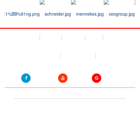
Trang chủ
Giới thiệu
Công trình
Liên hệ
Giỏ hàng
Đang truy cập: 33
Hôm nay: 2402
Tháng này:
15993
Facebook
Youtube
Google+
Trụ sở
1050/14 đường Phạm Văn Đồng, khu phố 9, P.
Hiệp Bình Chánh, TP. Thủ Đức, TP. HCM
Phone: (028) 3726 2168 Hỗ trợ - Báo giá:
0912254419
Fax: (028) 3726 1800