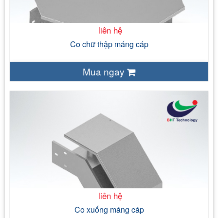
- 120 mm - 150 mm - 200 mm - 300 mm
liên hệ
Co chữ thập máng cáp
Mua ngay
liên hệ
Sắt tấm tráng kẽm ( JIS 3302) Sắt tấm đen ( cán nóng,
cán nguội) Thép tấm không gỉ SS304, SS316
Bề mặt tự nhiên của vật liệu đối với sản
phẩm tôn tráng kẽm, thép không gỉ. Mạ nhúng nóng. Sơn tĩnh điện
- 120 mm - 150 mm - 200 mm - 300 mm
liên hệ
Co xuống máng cáp