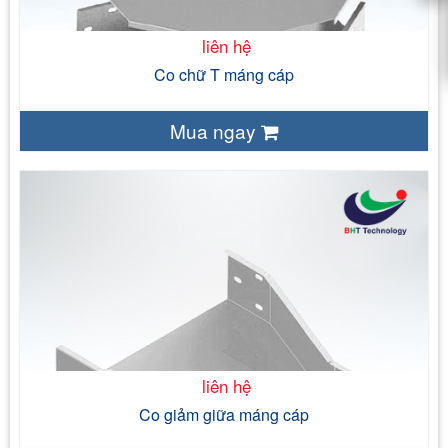
liên hệ
Co chữ T máng cáp
Mua ngay
liên hệ
- Sắt tấm tráng kẽm ( JIS 3302) - Sắt tấm đen ( cán nóng,
cán nguội) - Thép tấm không gỉ SS304, SS316
- Bề mặt tự nhiên của vật liệu đối với sản
phẩm tôn tráng kẽm, thép không gỉ - Mạ nhúng nóng - Sơn tĩnh
điện
- 120 mm - 150 mm - 200 mm - 300 mm
liên hệ
Co giảm giữa máng cáp