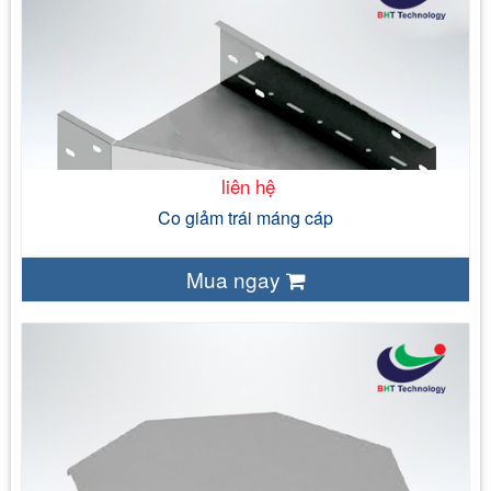
liên hệ
- Sắt tấm tráng kẽm ( JIS 3302) - Sắt tấm đen ( cán nóng,
cán nguội) - Thép tấm không gỉ SS304, SS316
- Bề mặt tự nhiên của vật liệu đối với sản
phẩm tôn tráng kẽm, thép không gỉ - Mạ nhúng nóng - Sơn tĩnh
điện
- 120 mm - 150 mm - 200 mm - 300 mm
liên hệ
Co giảm trái máng cáp
Mua ngay
liên hệ
- Sắt tấm tráng kẽm ( JIS 3302) - Sắt tấm đen ( cán nóng,
cán nguội) - Thép tấm không gỉ SS304, SS316
- Bề mặt tự nhiên của vật liệu đối với sản
phẩm tôn tráng kẽm, thép không gỉ - Mạ nhúng nóng - Sơn tĩnh
điện