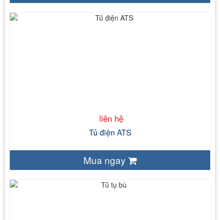
liên hệ
0-500V
100A - 1500A
50 Hz
Tủ điện trong nhà IP43 – Tủ điện ngoài trời IP54
IEC 61439 – 1
liên hệ
Tủ điện ATS
Mua ngay
liên hệ
110 – 1000V