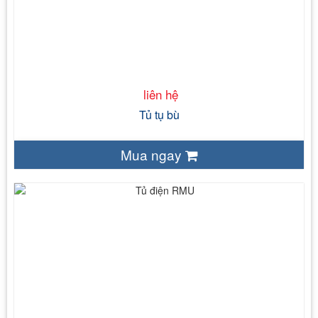
50kVAr – 1000kVAr
:6-8-12-24
3200A
50 Hz
Tủ điện trong nhà IP43 – Tủ điện ngoài trời IP54
IEC 61439 – 1
liên hệ
Tủ tụ bù
Mua ngay
liên hệ
Tủ điện trong nhà IP43 – Tủ điện ngoài trời IP55,
IP53
IEC 61439 – 1