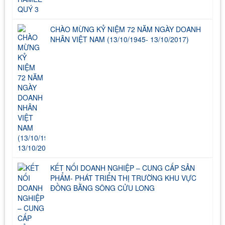
CHÀO MỪNG KỶ NIỆM 72 NĂM NGÀY DOANH
NHÂN VIỆT NAM (13/10/1945- 13/10/2017)
KẾT NỐI DOANH NGHIỆP – CUNG CẤP SẢN
PHẨM- PHÁT TRIỂN THỊ TRƯỜNG KHU VỰC
ĐỒNG BẰNG SÔNG CỬU LONG