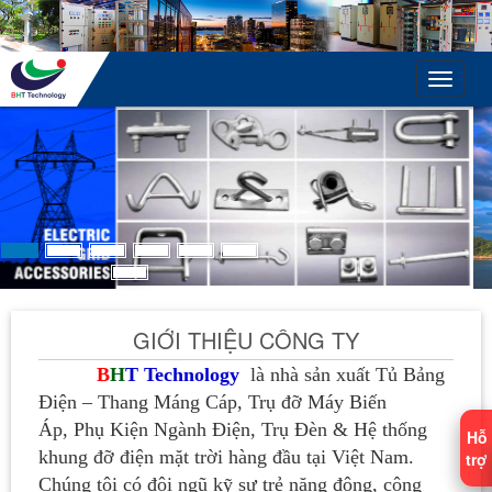
Toggle
navigat
GIỚI THIỆU CÔNG TY
B
H
T Technology
là nhà sản xuất Tủ Bảng
Điện – Thang Máng Cáp, Trụ đỡ Máy Biến
Áp, Phụ Kiện Ngành Điện, Trụ Đèn & Hệ thống
Hỗ
khung đỡ điện mặt trời hàng đầu tại Việt Nam.
trợ
Chúng tôi có đội ngũ kỹ sư trẻ năng động, công