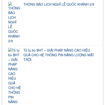
THÔNG BÁO LỊCH NGHỈ LỄ QUỐC KHÁNH 2/9
Tủ tụ bù BHT – GIẢI PHÁP NÂNG CAO HIỆU
QUẢ CHO HỆ THỐNG PIN NĂNG LƯỢNG MẶT
TRỜI