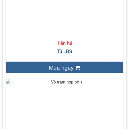
Tủ điện trong nhà IP43 – Tủ điện ngoài trời IP55,
IP53
IEC 61439 – 1
liên hệ
Tủ LBS
Mua ngay
liên hệ
15/24/35
50
IP.43, IP.54
IEC 61330