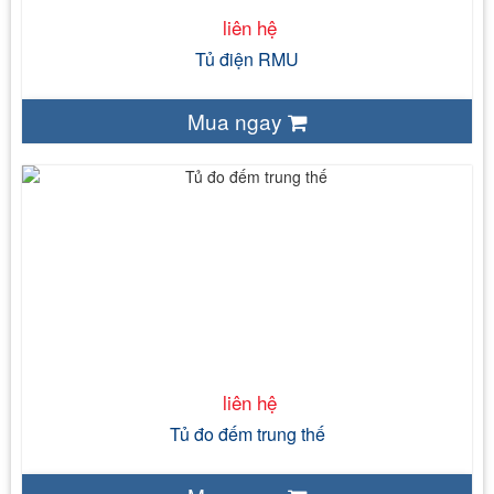
liên hệ
Tủ điện RMU
Mua ngay
liên hệ
7.2/17.5/24 kV
đến 2500
50/60
IP 4 X
IEC 62271 - 200
liên hệ
Tủ đo đếm trung thế