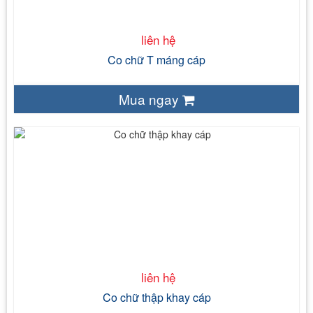
liên hệ
Co chữ T máng cáp
Mua ngay
liên hệ
Sắt tấm tráng kẽm/ Sắt tấm đen/ Thép tấm không gỉ
Bề mặt tự nhiên đối với sp tôn tráng kẽm/
Mạ nhúng nóng/ Sơn tĩnh điện
150mm/ 200mm/ 300mm/ 450mm
liên hệ
Co chữ thập khay cáp