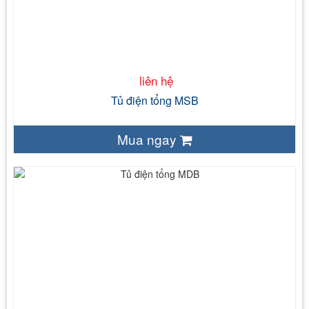
50 Hz
Tủ điện trong nhà IP43 – Tủ điện ngoài trời IP54
IEC 61439 – 1
liên hệ
Tủ điện tổng MSB
Mua ngay
liên hệ
0-500V
đến 1000A
50 Hz
Tủ điện trong nhà IP43 – Tủ điện ngoài trời IP54
IEC 61439 – 1