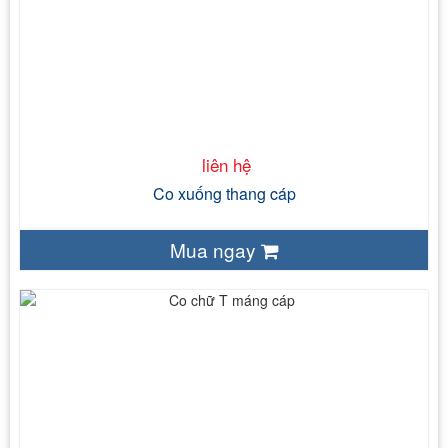
liên hệ
Sắt tấm tráng kẽm, sắt tấm đen, thép tấm không gỉ
bề mặt tự nhiên đối với sp tôn tráng kẽm,
thép không gỉ/ Mạ nhúng nóng/ Sơn tĩnh điện
200mm/ 300mm/ 450mm
liên hệ
Co xuống thang cáp
Mua ngay
liên hệ
Sắt tấm tráng kẽm, sắt tấm đen, thép tấm không gỉ
Bề mặt tự nhiên đối với sp tôn tráng kẽm,
thép không gỉ/ Mạ nhúng nóng/ Sơn tĩnh điện
120mm/ 150mm/ 200mm/ 300mm