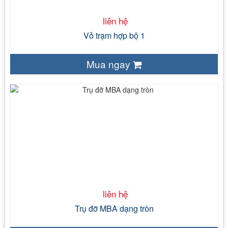
liên hệ
Vỏ trạm hợp bộ 1
Mua ngay
liên hệ
D600 x H4000
thép, bakelit, tole
Làm sạch, nhúng nóng
liên hệ
Trụ đỡ MBA dạng tròn