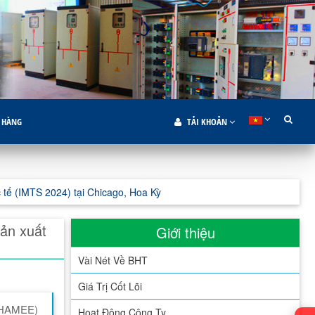
 HÀNG
TẢI KHOẢN
tế (IMTS 2024) tại Chicago, Hoa Kỳ
ản xuất
Giới thiệu
Vài Nét Về BHT
Giá Trị Cốt Lõi
 (HAMEE)
Hoạt Động Công Ty