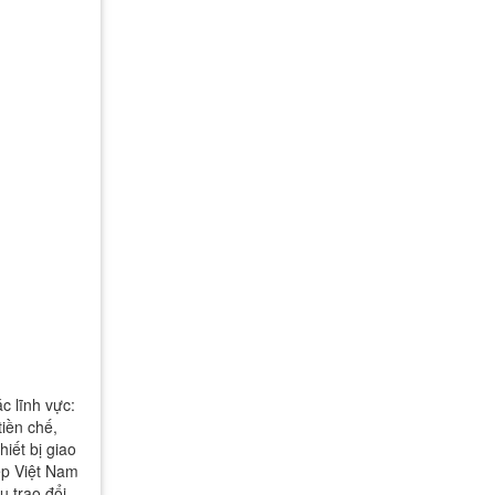
c lĩnh vực:
iền chế,
iết bị giao
ệp Việt Nam
 trao đổi