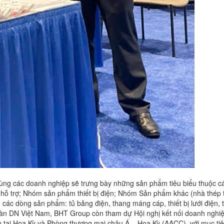
ng các doanh nghiệp sẽ trưng bày những sản phẩm tiêu biểu thuộc cá
ỗ trợ; Nhóm sản phẩm thiết bị điện; Nhóm Sản phẩm khác (nhà thép t
ác dòng sản phẩm: tủ bảng điện, thang máng cáp, thiết bị lưới điện, th
oàn DN Việt Nam, BHT Group còn tham dự Hội nghị kết nối doanh nghi
tại Hoa Kỳ và Phòng thương mại châu Á – Hoa Kỳ (AACC), với mục tiêu