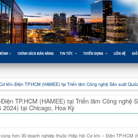
TRÌNH
CHÍNH SÁCH BÁN HÀNG
TIN TỨC
TUYỂN DỤNG
LIÊN HỆ
GIỎ
Cơ khí–Điện TP.HCM (HAMEE) tại Triển lãm Công nghệ Sản xuất Quốc 
–Điện TP.HCM (HAMEE) tại Triển lãm Công nghệ S
 2024) tại Chicago, Hoa Kỳ
 cùng hơn 30 doanh nghiệp thuộc Hiệp hội Cơ khí – Điện TP.HCM