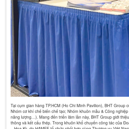
Tại cụm gian hàng TP.HCM (Ho Chi Minh Pavilion), BHT Group cù
Nhóm cơ khí chế biến chế tạo; Nhóm khuôn mẫu & Công nghiệp h
năng lượng…). Mang đến triển lãm lần này, BHT Group giới thiệu c
thông và kết cấu thép. Trong khuôn khổ chuyến công tác của Đ
– Hoa Kỳ, do HAMEE tổ chức phối hợp cùng Thương vụ Việt Nam 